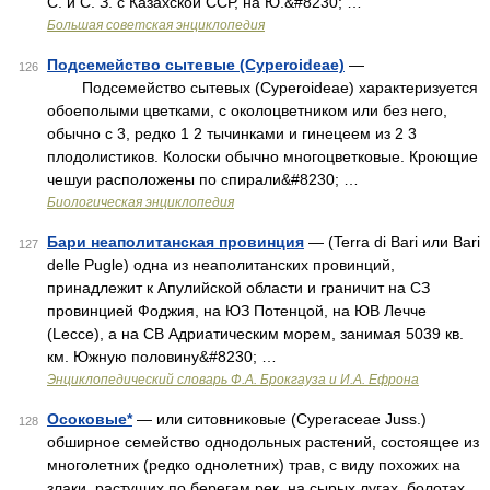
С. и С. З. с Казахской ССР, на Ю.&#8230; …
Большая советская энциклопедия
Подсемейство сытевые (Cyperoideae)
—
126
Подсемейство сытевых (Cyperoideae) характеризуется
обоеполыми цветками, с околоцветником или без него,
обычно с 3, редко 1 2 тычинками и гинецеем из 2 3
плодолистиков. Колоски обычно многоцветковые. Кроющие
чешуи расположены по спирали&#8230; …
Биологическая энциклопедия
Бари неаполитанская провинция
— (Terra di Bari или Bari
127
delle Pugle) одна из неаполитанских провинций,
принадлежит к Апулийской области и граничит на СЗ
провинцией Фоджия, на ЮЗ Потенцой, на ЮВ Лечче
(Lecce), a на СВ Адриатическим морем, занимая 5039 кв.
км. Южную половину&#8230; …
Энциклопедический словарь Ф.А. Брокгауза и И.А. Ефрона
Осоковые*
— или ситовниковые (Cyperaceae Juss.)
128
обширное семейство однодольных растений, состоящее из
многолетних (редко однолетних) трав, с виду похожих на
злаки, растущих по берегам рек, на сырых лугах, болотах