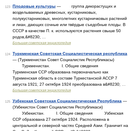
Плодовые культуры
— группа дикорастущих и
123
возделываемых древесных, кустарниковых,
полукустарниковых, многолетних кустарничковых растений
и лиан, дающих сочные или твёрдые съедобные плоды. В
СССР в качестве П. к. используются растения свыше 50
родов,&#8230; …
Большая советская энциклопедия
Туркменская Советская Социалистическая республика
124
— (Туркменистан Совет Социалистик Республикасы)
Туркменистан. I. Общие сведения
Туркменская ССР образована первоначально как
Туркменская область в составе Туркестанской АССР 7
августа 1921; 27 октября 1924 преобразована в&#8230; …
Большая советская энциклопедия
Узбекская Советская Социалистическая Республика
—
125
(Узбекистон Совет Социалистик Республикаси)
Узбекистан. I. Общие сведения Узбекская
ССР образована 27 октября 1924. Расположена в
центральной и северной частях Средней Азии. Граничит на