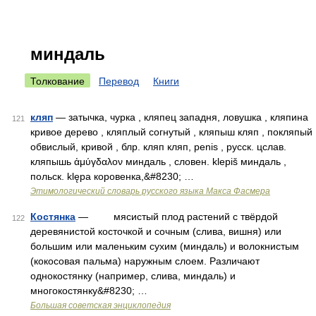
миндаль
Толкование
Перевод
Книги
кляп
— затычка, чурка , кляпец западня, ловушка , кляпина
121
кривое дерево , кляплый согнутый , кляпыш кляп , покляпый
обвислый, кривой , блр. кляп кляп, penis , русск. цслав.
кляпышь ἀμύγδαλον миндаль , словен. klepiš миндаль ,
польск. klępa коровенка,&#8230; …
Этимологический словарь русского языка Макса Фасмера
Костянка
— мясистый плод растений с твёрдой
122
деревянистой косточкой и сочным (слива, вишня) или
большим или маленьким сухим (миндаль) и волокнистым
(кокосовая пальма) наружным слоем. Различают
однокостянку (например, слива, миндаль) и
многокостянку&#8230; …
Большая советская энциклопедия