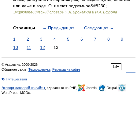
или даже в воде. О. имеют подземное&#8230; …
Энциклопедический словарь Ф.А. Брокгауза и И.А. Ефрона
Страницы
←
Предыдущая
Следующая
→
1
2
3
4
5
6
7
8
9
10
11
12
13
© Академик, 2000-2026
18+
Обратная связь:
Техподдержка
,
Реклама на сайте
👣 Путешествия
Экспорт словарей на сайты
, сделанные на PHP,
Joomla,
Drupal,
WordPress, MODx.